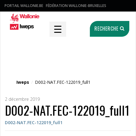
PORTAIL WALLONIE.BE
FÉDÉRATION WALLONIE-BRUXELLES
☰
RECHERCHE
Fichier média
Iweps
/
D002-NAT.FEC-122019_full1
2 décembre 2019
D002-NAT.FEC-122019_full1
D002-NAT.FEC-122019_full1