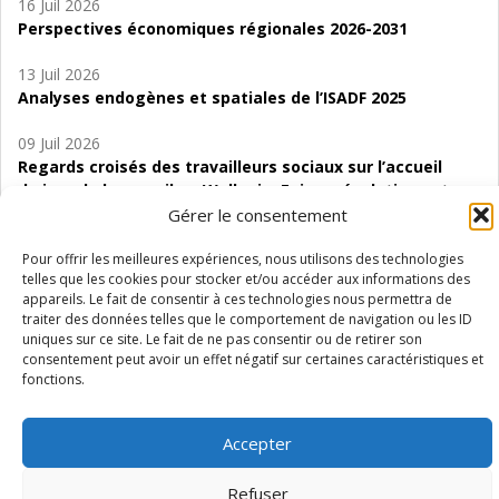
16 Juil 2026
Perspectives économiques régionales 2026-2031
13 Juil 2026
Analyses endogènes et spatiales de l’ISADF 2025
09 Juil 2026
Regards croisés des travailleurs sociaux sur l’accueil
de jour de bas seuil en Wallonie. Enjeux, évolutions et
perspectives
Gérer le consentement
06 Juil 2026
Pour offrir les meilleures expériences, nous utilisons des technologies
telles que les cookies pour stocker et/ou accéder aux informations des
Étude d’évaluabilité des Structures
appareils. Le fait de consentir à ces technologies nous permettra de
d’accompagnement à l’autocréation d’emploi (SAACE)
traiter des données telles que le comportement de navigation ou les ID
uniques sur ce site. Le fait de ne pas consentir ou de retirer son
01 Juil 2026
consentement peut avoir un effet négatif sur certaines caractéristiques et
Pénurie du personnel infirmier :quels indicateurs
fonctions.
d’offre de soins pour comprendre la situation en
Wallonie ?
Accepter
Refuser