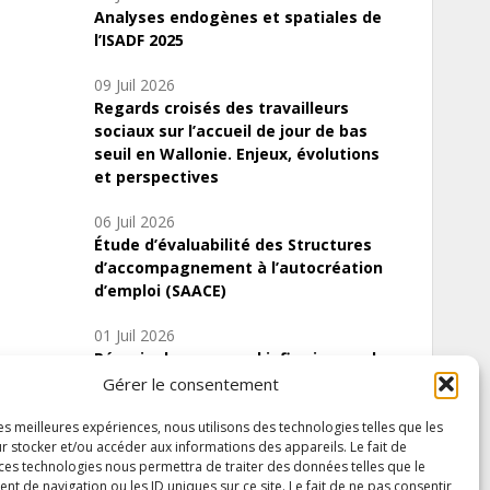
Analyses endogènes et spatiales de
l’ISADF 2025
09 Juil 2026
Regards croisés des travailleurs
sociaux sur l’accueil de jour de bas
seuil en Wallonie. Enjeux, évolutions
et perspectives
06 Juil 2026
Étude d’évaluabilité des Structures
d’accompagnement à l’autocréation
d’emploi (SAACE)
01 Juil 2026
Pénurie du personnel infirmier :quels
indicateurs d’offre de soins pour
Gérer le consentement
comprendre la situation en Wallonie ?
les meilleures expériences, nous utilisons des technologies telles que les
r stocker et/ou accéder aux informations des appareils. Le fait de
 ces technologies nous permettra de traiter des données telles que le
 de navigation ou les ID uniques sur ce site. Le fait de ne pas consentir