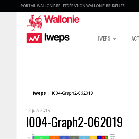
PORTAIL WALLONIE.BE
FÉDÉRATION WALLONIE-BRUXELLES
IWEPS
AC
Fichier média
Iweps
/
I004-Graph2-062019
13 juin 2019
I004-Graph2-062019