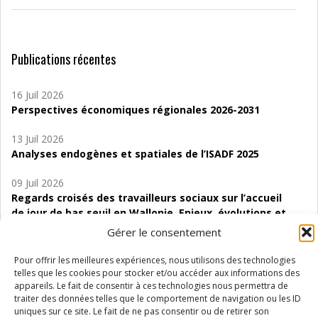
Publications récentes
16 Juil 2026
Perspectives économiques régionales 2026-2031
13 Juil 2026
Analyses endogènes et spatiales de l’ISADF 2025
09 Juil 2026
Regards croisés des travailleurs sociaux sur l’accueil
de jour de bas seuil en Wallonie. Enjeux, évolutions et
perspectives
Gérer le consentement
06 Juil 2026
Pour offrir les meilleures expériences, nous utilisons des technologies
Étude d’évaluabilité des Structures
telles que les cookies pour stocker et/ou accéder aux informations des
d’accompagnement à l’autocréation d’emploi (SAACE)
appareils. Le fait de consentir à ces technologies nous permettra de
traiter des données telles que le comportement de navigation ou les ID
uniques sur ce site. Le fait de ne pas consentir ou de retirer son
01 Juil 2026