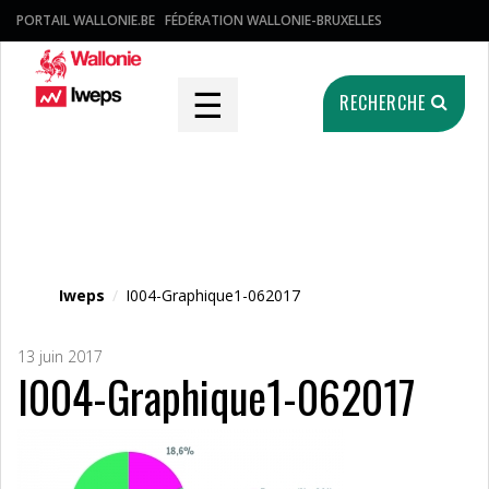
PORTAIL WALLONIE.BE
FÉDÉRATION WALLONIE-BRUXELLES
☰
RECHERCHE
Fichier média
Iweps
/
I004-Graphique1-062017
13 juin 2017
I004-Graphique1-062017