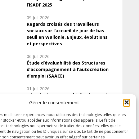
l’ISADF 2025
09 Juil 2026
Regards croisés des travailleurs
sociaux sur l’accueil de jour de bas
seuil en Wallonie. Enjeux, évolutions
et perspectives
06 Juil 2026
Étude d’évaluabilité des Structures
d’accompagnement à l’autocréation
d’emploi (SAACE)
01 Juil 2026
Pénurie du personnel infirmier :quels
indicateurs d’offre de soins pour
Gérer le consentement
comprendre la situation en Wallonie ?
les meilleures expériences, nous utilisons des technologies telles que les
r stocker et/ou accéder aux informations des appareils. Le fait de
 ces technologies nous permettra de traiter des données telles que le
 de navigation ou les ID uniques sur ce site. Le fait de ne pas consentir
Inscrivez-vous à notre newsletter
r son consentement peut avoir un effet négatif sur certaines