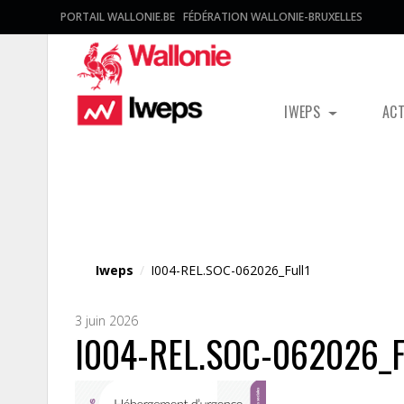
PORTAIL WALLONIE.BE
FÉDÉRATION WALLONIE-BRUXELLES
IWEPS
AC
Fichier média
Iweps
/
I004-REL.SOC-062026_Full1
3 juin 2026
I004-REL.SOC-062026_F