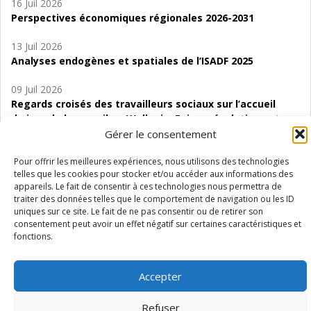
16 Juil 2026
Perspectives économiques régionales 2026-2031
13 Juil 2026
Analyses endogènes et spatiales de l’ISADF 2025
09 Juil 2026
Regards croisés des travailleurs sociaux sur l’accueil
de jour de bas seuil en Wallonie. Enjeux, évolutions et
perspectives
Gérer le consentement
06 Juil 2026
Pour offrir les meilleures expériences, nous utilisons des technologies
telles que les cookies pour stocker et/ou accéder aux informations des
Étude d’évaluabilité des Structures
appareils. Le fait de consentir à ces technologies nous permettra de
d’accompagnement à l’autocréation d’emploi (SAACE)
traiter des données telles que le comportement de navigation ou les ID
uniques sur ce site. Le fait de ne pas consentir ou de retirer son
01 Juil 2026
consentement peut avoir un effet négatif sur certaines caractéristiques et
Pénurie du personnel infirmier :quels indicateurs
fonctions.
d’offre de soins pour comprendre la situation en
Wallonie ?
Accepter
Refuser