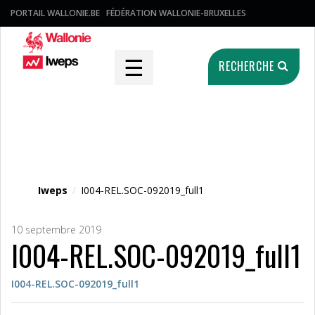
PORTAIL WALLONIE.BE
FÉDÉRATION WALLONIE-BRUXELLES
☰
RECHERCHE
Fichier média
Iweps
/
I004-REL.SOC-092019_full1
10 septembre 2019
I004-REL.SOC-092019_full1
I004-REL.SOC-092019_full1