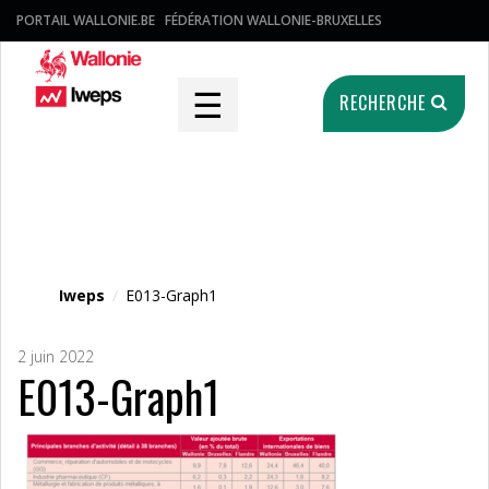
PORTAIL WALLONIE.BE
FÉDÉRATION WALLONIE-BRUXELLES
☰
RECHERCHE
Fichier média
Iweps
/
E013-Graph1
2 juin 2022
E013-Graph1