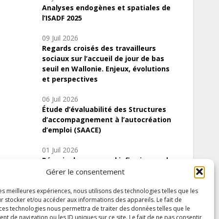
Analyses endogènes et spatiales de
l’ISADF 2025
09 Juil 2026
Regards croisés des travailleurs
sociaux sur l’accueil de jour de bas
seuil en Wallonie. Enjeux, évolutions
et perspectives
06 Juil 2026
Étude d’évaluabilité des Structures
d’accompagnement à l’autocréation
d’emploi (SAACE)
01 Juil 2026
Pénurie du personnel infirmier :quels
indicateurs d’offre de soins pour
Gérer le consentement
comprendre la situation en Wallonie ?
les meilleures expériences, nous utilisons des technologies telles que les
r stocker et/ou accéder aux informations des appareils. Le fait de
 ces technologies nous permettra de traiter des données telles que le
 de navigation ou les ID uniques sur ce site. Le fait de ne pas consentir