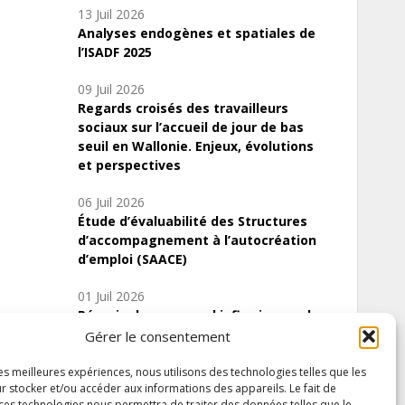
13 Juil 2026
Analyses endogènes et spatiales de
l’ISADF 2025
09 Juil 2026
Regards croisés des travailleurs
sociaux sur l’accueil de jour de bas
seuil en Wallonie. Enjeux, évolutions
et perspectives
06 Juil 2026
Étude d’évaluabilité des Structures
d’accompagnement à l’autocréation
d’emploi (SAACE)
01 Juil 2026
Pénurie du personnel infirmier :quels
indicateurs d’offre de soins pour
Gérer le consentement
comprendre la situation en Wallonie ?
les meilleures expériences, nous utilisons des technologies telles que les
r stocker et/ou accéder aux informations des appareils. Le fait de
 ces technologies nous permettra de traiter des données telles que le