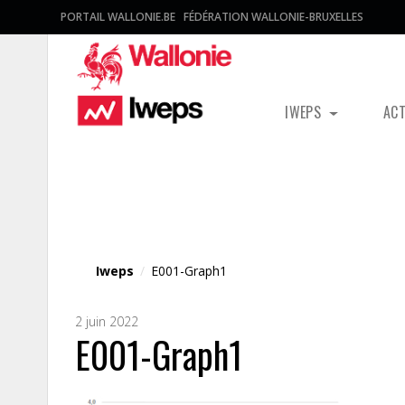
PORTAIL WALLONIE.BE
FÉDÉRATION WALLONIE-BRUXELLES
IWEPS
AC
Fichier média
Iweps
/
E001-Graph1
2 juin 2022
E001-Graph1