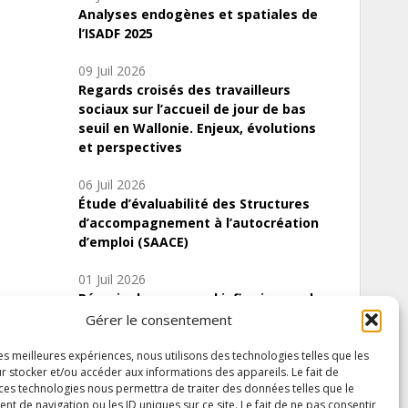
Analyses endogènes et spatiales de
l’ISADF 2025
09 Juil 2026
Regards croisés des travailleurs
sociaux sur l’accueil de jour de bas
seuil en Wallonie. Enjeux, évolutions
et perspectives
06 Juil 2026
Étude d’évaluabilité des Structures
d’accompagnement à l’autocréation
d’emploi (SAACE)
01 Juil 2026
Pénurie du personnel infirmier :quels
indicateurs d’offre de soins pour
Gérer le consentement
comprendre la situation en Wallonie ?
les meilleures expériences, nous utilisons des technologies telles que les
r stocker et/ou accéder aux informations des appareils. Le fait de
 ces technologies nous permettra de traiter des données telles que le
 de navigation ou les ID uniques sur ce site. Le fait de ne pas consentir