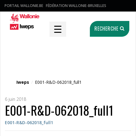
PORTAIL WALLONIE.BE
FÉDÉRATION WALLONIE-BRUXELLES
☰
RECHERCHE
Fichier média
Iweps
/
E001-R&D-062018_full1
6 juin 2018
E001-R&D-062018_full1
E001-R&D-062018_full1