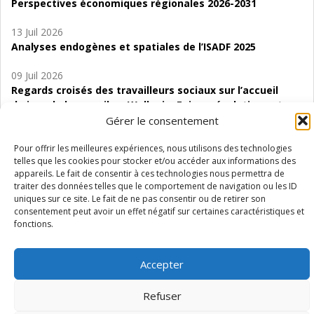
Perspectives économiques régionales 2026-2031
13 Juil 2026
Analyses endogènes et spatiales de l’ISADF 2025
09 Juil 2026
Regards croisés des travailleurs sociaux sur l’accueil
de jour de bas seuil en Wallonie. Enjeux, évolutions et
perspectives
Gérer le consentement
06 Juil 2026
Pour offrir les meilleures expériences, nous utilisons des technologies
telles que les cookies pour stocker et/ou accéder aux informations des
Étude d’évaluabilité des Structures
appareils. Le fait de consentir à ces technologies nous permettra de
d’accompagnement à l’autocréation d’emploi (SAACE)
traiter des données telles que le comportement de navigation ou les ID
uniques sur ce site. Le fait de ne pas consentir ou de retirer son
01 Juil 2026
consentement peut avoir un effet négatif sur certaines caractéristiques et
Pénurie du personnel infirmier :quels indicateurs
fonctions.
d’offre de soins pour comprendre la situation en
Wallonie ?
Accepter
Refuser