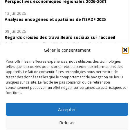
Perspectives économiques régionales 2026-2031
13 Juil 2026
Analyses endogènes et spatiales de l’ISADF 2025
09 Juil 2026
Regards croisés des travailleurs sociaux sur l’accueil
de jour de bas seuil en Wallonie. Enjeux, évolutions et
perspectives
Gérer le consentement
06 Juil 2026
Pour offrir les meilleures expériences, nous utilisons des technologies
telles que les cookies pour stocker et/ou accéder aux informations des
Étude d’évaluabilité des Structures
appareils. Le fait de consentir à ces technologies nous permettra de
d’accompagnement à l’autocréation d’emploi (SAACE)
traiter des données telles que le comportement de navigation ou les ID
uniques sur ce site. Le fait de ne pas consentir ou de retirer son
01 Juil 2026
consentement peut avoir un effet négatif sur certaines caractéristiques et
Pénurie du personnel infirmier :quels indicateurs
fonctions.
d’offre de soins pour comprendre la situation en
Wallonie ?
Accepter
Refuser