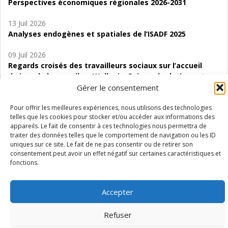
Perspectives économiques régionales 2026-2031
13 Juil 2026
Analyses endogènes et spatiales de l’ISADF 2025
09 Juil 2026
Regards croisés des travailleurs sociaux sur l’accueil
de jour de bas seuil en Wallonie. Enjeux, évolutions et
perspectives
Gérer le consentement
06 Juil 2026
Pour offrir les meilleures expériences, nous utilisons des technologies
telles que les cookies pour stocker et/ou accéder aux informations des
Étude d’évaluabilité des Structures
appareils. Le fait de consentir à ces technologies nous permettra de
d’accompagnement à l’autocréation d’emploi (SAACE)
traiter des données telles que le comportement de navigation ou les ID
uniques sur ce site. Le fait de ne pas consentir ou de retirer son
01 Juil 2026
consentement peut avoir un effet négatif sur certaines caractéristiques et
Pénurie du personnel infirmier :quels indicateurs
fonctions.
d’offre de soins pour comprendre la situation en
Wallonie ?
Accepter
Refuser