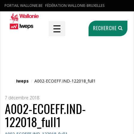
PORTAIL WALLONIE.BE
FÉDÉRATION WALLONIE-BRUXELLES
☰
RECHERCHE
Fichier média
Iweps
/
A002-ECOEFF.IND-122018_full1
7 décembre 2018
A002-ECOEFF.IND-
122018_full1
A002-ECOEFF.IND-122018_full1