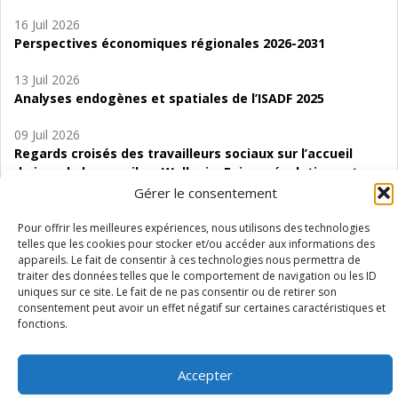
16 Juil 2026
Perspectives économiques régionales 2026-2031
13 Juil 2026
Analyses endogènes et spatiales de l’ISADF 2025
09 Juil 2026
Regards croisés des travailleurs sociaux sur l’accueil
de jour de bas seuil en Wallonie. Enjeux, évolutions et
perspectives
Gérer le consentement
06 Juil 2026
Pour offrir les meilleures expériences, nous utilisons des technologies
telles que les cookies pour stocker et/ou accéder aux informations des
Étude d’évaluabilité des Structures
appareils. Le fait de consentir à ces technologies nous permettra de
d’accompagnement à l’autocréation d’emploi (SAACE)
traiter des données telles que le comportement de navigation ou les ID
uniques sur ce site. Le fait de ne pas consentir ou de retirer son
01 Juil 2026
consentement peut avoir un effet négatif sur certaines caractéristiques et
Pénurie du personnel infirmier :quels indicateurs
fonctions.
d’offre de soins pour comprendre la situation en
Wallonie ?
Accepter