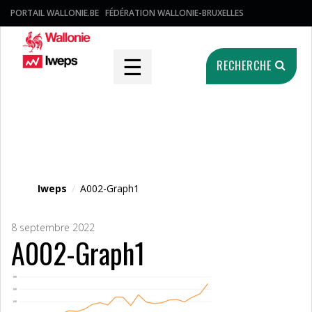
PORTAIL WALLONIE.BE
FÉDÉRATION WALLONIE-BRUXELLES
☰
RECHERCHE
Fichier média
Iweps
/
A002-Graph1
8 septembre 2022
A002-Graph1