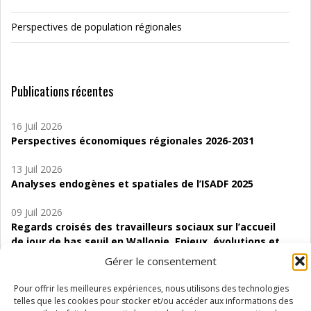
Perspectives de population régionales
Publications récentes
16 Juil 2026
Perspectives économiques régionales 2026-2031
13 Juil 2026
Analyses endogènes et spatiales de l’ISADF 2025
09 Juil 2026
Regards croisés des travailleurs sociaux sur l’accueil
de jour de bas seuil en Wallonie. Enjeux, évolutions et
perspectives
Gérer le consentement
06 Juil 2026
Pour offrir les meilleures expériences, nous utilisons des technologies
Étude d’évaluabilité des Structures
telles que les cookies pour stocker et/ou accéder aux informations des