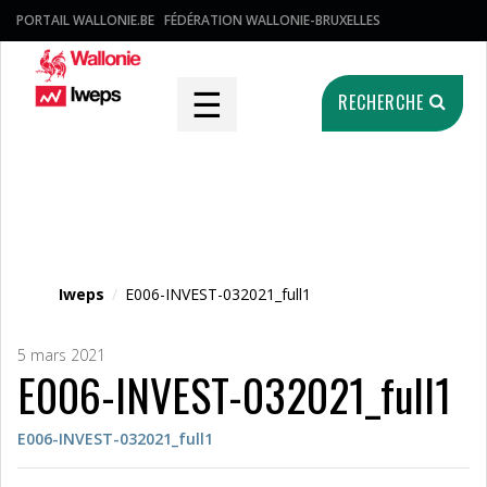
PORTAIL WALLONIE.BE
FÉDÉRATION WALLONIE-BRUXELLES
☰
RECHERCHE
Fichier média
Iweps
/
E006-INVEST-032021_full1
5 mars 2021
E006-INVEST-032021_full1
E006-INVEST-032021_full1