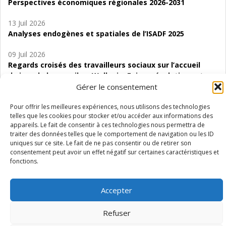
Perspectives économiques régionales 2026-2031
13 Juil 2026
Analyses endogènes et spatiales de l’ISADF 2025
09 Juil 2026
Regards croisés des travailleurs sociaux sur l’accueil
de jour de bas seuil en Wallonie. Enjeux, évolutions et
perspectives
Gérer le consentement
06 Juil 2026
Pour offrir les meilleures expériences, nous utilisons des technologies
telles que les cookies pour stocker et/ou accéder aux informations des
Étude d’évaluabilité des Structures
appareils. Le fait de consentir à ces technologies nous permettra de
d’accompagnement à l’autocréation d’emploi (SAACE)
traiter des données telles que le comportement de navigation ou les ID
uniques sur ce site. Le fait de ne pas consentir ou de retirer son
01 Juil 2026
consentement peut avoir un effet négatif sur certaines caractéristiques et
Pénurie du personnel infirmier :quels indicateurs
fonctions.
d’offre de soins pour comprendre la situation en
Wallonie ?
Accepter
Refuser