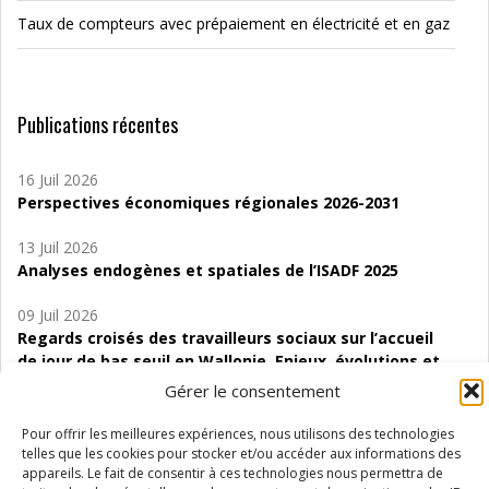
Taux de compteurs avec prépaiement en électricité et en gaz
Publications récentes
16 Juil 2026
Perspectives économiques régionales 2026-2031
13 Juil 2026
Analyses endogènes et spatiales de l’ISADF 2025
09 Juil 2026
Regards croisés des travailleurs sociaux sur l’accueil
de jour de bas seuil en Wallonie. Enjeux, évolutions et
perspectives
Gérer le consentement
06 Juil 2026
Pour offrir les meilleures expériences, nous utilisons des technologies
Étude d’évaluabilité des Structures
telles que les cookies pour stocker et/ou accéder aux informations des
d’accompagnement à l’autocréation d’emploi (SAACE)
appareils. Le fait de consentir à ces technologies nous permettra de