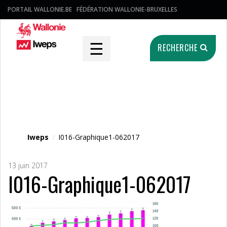
PORTAIL WALLONIE.BE
FÉDÉRATION WALLONIE-BRUXELLES
☰
RECHERCHE
Fichier média
Iweps
/
I016-Graphique1-062017
13 juin 2017
I016-Graphique1-062017