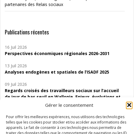
partenaires des Relais sociaux
Publications récentes
16 Juil 2026
Perspectives économiques régionales 2026-2031
13 Juil 2026
Analyses endogènes et spatiales de l’ISADF 2025
09 Juil 2026
Regards croisés des travailleurs sociaux sur l’accueil
de jour de bas seuil en Wallonie. Enjeux, évolutions et
perspectives
Gérer le consentement
06 Juil 2026
Pour offrir les meilleures expériences, nous utilisons des technologies
Étude d’évaluabilité des Structures
telles que les cookies pour stocker et/ou accéder aux informations des
d’accompagnement à l’autocréation d’emploi (SAACE)
appareils. Le fait de consentir à ces technologies nous permettra de
traiter des données telles que le comportement de navigation ou les ID