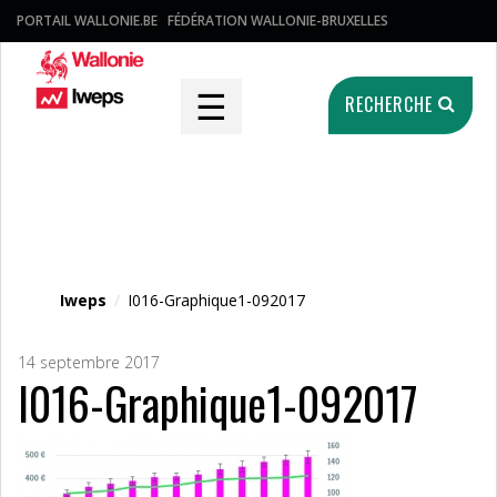
PORTAIL WALLONIE.BE
FÉDÉRATION WALLONIE-BRUXELLES
☰
RECHERCHE
Fichier média
Iweps
/
I016-Graphique1-092017
14 septembre 2017
I016-Graphique1-092017