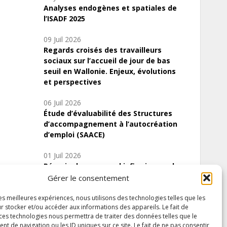
Analyses endogènes et spatiales de
l’ISADF 2025
09 Juil 2026
Regards croisés des travailleurs
sociaux sur l’accueil de jour de bas
seuil en Wallonie. Enjeux, évolutions
et perspectives
06 Juil 2026
Étude d’évaluabilité des Structures
d’accompagnement à l’autocréation
d’emploi (SAACE)
01 Juil 2026
Pénurie du personnel infirmier :quels
indicateurs d’offre de soins pour
Gérer le consentement
comprendre la situation en Wallonie ?
les meilleures expériences, nous utilisons des technologies telles que les
r stocker et/ou accéder aux informations des appareils. Le fait de
 ces technologies nous permettra de traiter des données telles que le
 de navigation ou les ID uniques sur ce site. Le fait de ne pas consentir