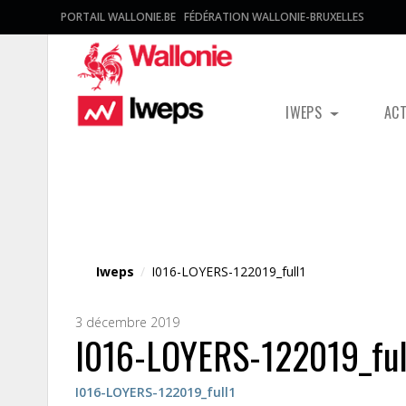
PORTAIL WALLONIE.BE
FÉDÉRATION WALLONIE-BRUXELLES
IWEPS
AC
Fichier média
Iweps
/
I016-LOYERS-122019_full1
3 décembre 2019
I016-LOYERS-122019_ful
I016-LOYERS-122019_full1