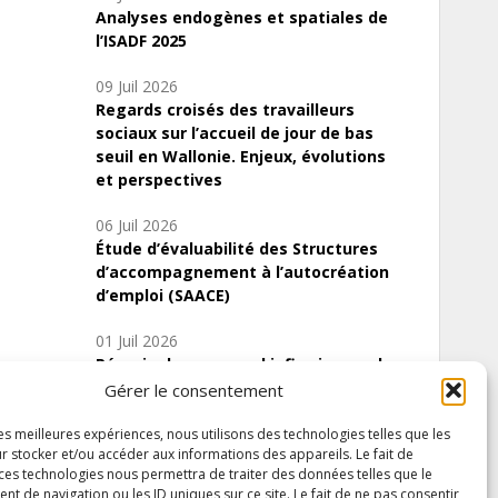
Analyses endogènes et spatiales de
l’ISADF 2025
09 Juil 2026
Regards croisés des travailleurs
sociaux sur l’accueil de jour de bas
seuil en Wallonie. Enjeux, évolutions
et perspectives
06 Juil 2026
Étude d’évaluabilité des Structures
d’accompagnement à l’autocréation
d’emploi (SAACE)
01 Juil 2026
Pénurie du personnel infirmier :quels
indicateurs d’offre de soins pour
Gérer le consentement
comprendre la situation en Wallonie ?
les meilleures expériences, nous utilisons des technologies telles que les
r stocker et/ou accéder aux informations des appareils. Le fait de
 ces technologies nous permettra de traiter des données telles que le
 de navigation ou les ID uniques sur ce site. Le fait de ne pas consentir