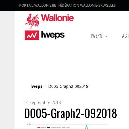
PORTAIL WALLONIE.BE
FÉDÉRATION WALLONIE-BRUXELLES
IWEPS
AC
Fichier média
Iweps
/
D005-Graph2-092018
14 septembre 2018
D005-Graph2-092018