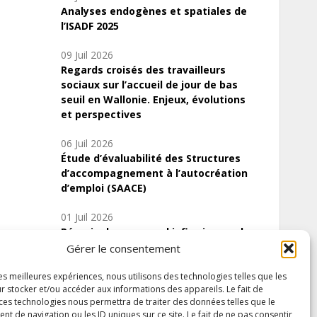
Analyses endogènes et spatiales de
l’ISADF 2025
09 Juil 2026
Regards croisés des travailleurs
sociaux sur l’accueil de jour de bas
seuil en Wallonie. Enjeux, évolutions
et perspectives
06 Juil 2026
Étude d’évaluabilité des Structures
d’accompagnement à l’autocréation
d’emploi (SAACE)
01 Juil 2026
Pénurie du personnel infirmier :quels
indicateurs d’offre de soins pour
Gérer le consentement
comprendre la situation en Wallonie ?
les meilleures expériences, nous utilisons des technologies telles que les
r stocker et/ou accéder aux informations des appareils. Le fait de
 ces technologies nous permettra de traiter des données telles que le
 de navigation ou les ID uniques sur ce site. Le fait de ne pas consentir