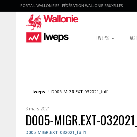
PORTAIL WALLONIE.BE
FÉDÉRATION WALLONIE-BRUXELLES
IWEPS
AC
Fichier média
Iweps
/
D005-MIGR.EXT-032021_full1
3 mars 2021
D005-MIGR.EXT-032021_
D005-MIGR.EXT-032021_full1