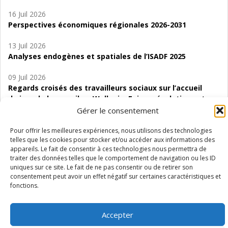
16 Juil 2026
Perspectives économiques régionales 2026-2031
13 Juil 2026
Analyses endogènes et spatiales de l’ISADF 2025
09 Juil 2026
Regards croisés des travailleurs sociaux sur l’accueil
de jour de bas seuil en Wallonie. Enjeux, évolutions et
perspectives
Gérer le consentement
06 Juil 2026
Pour offrir les meilleures expériences, nous utilisons des technologies
telles que les cookies pour stocker et/ou accéder aux informations des
Étude d’évaluabilité des Structures
appareils. Le fait de consentir à ces technologies nous permettra de
d’accompagnement à l’autocréation d’emploi (SAACE)
traiter des données telles que le comportement de navigation ou les ID
uniques sur ce site. Le fait de ne pas consentir ou de retirer son
01 Juil 2026
consentement peut avoir un effet négatif sur certaines caractéristiques et
Pénurie du personnel infirmier :quels indicateurs
fonctions.
d’offre de soins pour comprendre la situation en
Wallonie ?
Accepter