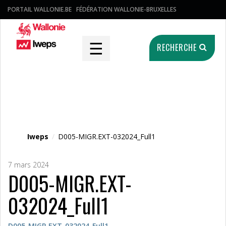
PORTAIL WALLONIE.BE
FÉDÉRATION WALLONIE-BRUXELLES
☰
RECHERCHE
Fichier média
Iweps
/
D005-MIGR.EXT-032024_Full1
7 mars 2024
D005-MIGR.EXT-
032024_Full1
D005-MIGR.EXT-032024_Full1