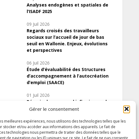
Analyses endogènes et spatiales de
l’ISADF 2025
09 Juil 2026
Regards croisés des travailleurs
sociaux sur l’accueil de jour de bas
seuil en Wallonie. Enjeux, évolutions
et perspectives
06 Juil 2026
Étude d’évaluabilité des Structures
d’accompagnement à l’autocréation
d’emploi (SAACE)
01 Juil 2026
Pénurie du personnel infirmier :quels
indicateurs d’offre de soins pour
Gérer le consentement
comprendre la situation en Wallonie ?
les meilleures expériences, nous utilisons des technologies telles que les
r stocker et/ou accéder aux informations des appareils. Le fait de
 ces technologies nous permettra de traiter des données telles que le
 de navigation ou les ID uniques sur ce site. Le fait de ne pas consentir