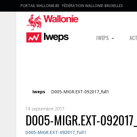
PORTAIL WALLONIE.BE
FÉDÉRATION WALLONIE-BRUXELLES
IWEPS
AC
Fichier média
Iweps
/
D005-MIGR.EXT-092017_full1
14 septembre 2017
D005-MIGR.EXT-092017_
D005-MIGR.EXT-092017_full1