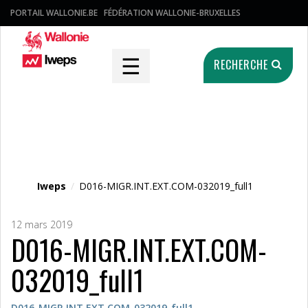
PORTAIL WALLONIE.BE
FÉDÉRATION WALLONIE-BRUXELLES
☰
RECHERCHE
Fichier média
Iweps
/
D016-MIGR.INT.EXT.COM-032019_full1
12 mars 2019
D016-MIGR.INT.EXT.COM-
032019_full1
D016-MIGR.INT.EXT.COM-032019_full1