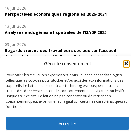
16 Juil 2026
Perspectives économiques régionales 2026-2031
13 Juil 2026
Analyses endogènes et spatiales de l’ISADF 2025
09 Juil 2026
Regards croisés des travailleurs sociaux sur l’accueil
de jour de bas seuil en Wallonie. Enjeux, évolutions et
perspectives
Gérer le consentement
06 Juil 2026
Pour offrir les meilleures expériences, nous utilisons des technologies
telles que les cookies pour stocker et/ou accéder aux informations des
Étude d’évaluabilité des Structures
appareils. Le fait de consentir à ces technologies nous permettra de
d’accompagnement à l’autocréation d’emploi (SAACE)
traiter des données telles que le comportement de navigation ou les ID
uniques sur ce site. Le fait de ne pas consentir ou de retirer son
01 Juil 2026
consentement peut avoir un effet négatif sur certaines caractéristiques et
Pénurie du personnel infirmier :quels indicateurs
fonctions.
d’offre de soins pour comprendre la situation en
Wallonie ?
Accepter