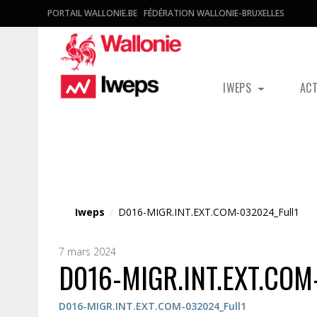
PORTAIL WALLONIE.BE
FÉDÉRATION WALLONIE-BRUXELLES
IWEPS
AC
Fichier média
Iweps
/
D016-MIGR.INT.EXT.COM-032024_Full1
7 mars 2024
D016-MIGR.INT.EXT.COM
D016-MIGR.INT.EXT.COM-032024_Full1