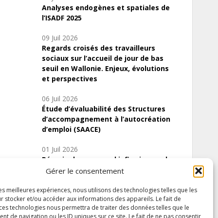
Analyses endogènes et spatiales de
l’ISADF 2025
09 Juil 2026
Regards croisés des travailleurs
sociaux sur l’accueil de jour de bas
seuil en Wallonie. Enjeux, évolutions
et perspectives
06 Juil 2026
Étude d’évaluabilité des Structures
d’accompagnement à l’autocréation
d’emploi (SAACE)
01 Juil 2026
Pénurie du personnel infirmier :quels
indicateurs d’offre de soins pour
Gérer le consentement
comprendre la situation en Wallonie ?
les meilleures expériences, nous utilisons des technologies telles que les
r stocker et/ou accéder aux informations des appareils. Le fait de
 ces technologies nous permettra de traiter des données telles que le
 de navigation ou les ID uniques sur ce site. Le fait de ne pas consentir