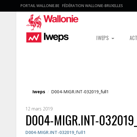
PORTAIL WALLONIE.BE
FÉDÉRATION WALLONIE-BRUXELLES
IWEPS
AC
Fichier média
Iweps
/
D004-MIGR.INT-032019_full1
12 mars 2019
D004-MIGR.INT-032019_
D004-MIGR.INT-032019_full1