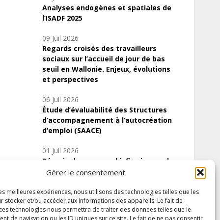
Analyses endogènes et spatiales de
l’ISADF 2025
09 Juil 2026
Regards croisés des travailleurs
sociaux sur l’accueil de jour de bas
seuil en Wallonie. Enjeux, évolutions
et perspectives
06 Juil 2026
Étude d’évaluabilité des Structures
d’accompagnement à l’autocréation
d’emploi (SAACE)
01 Juil 2026
Pénurie du personnel infirmier :quels
indicateurs d’offre de soins pour
Gérer le consentement
comprendre la situation en Wallonie ?
les meilleures expériences, nous utilisons des technologies telles que les
r stocker et/ou accéder aux informations des appareils. Le fait de
 ces technologies nous permettra de traiter des données telles que le
 de navigation ou les ID uniques sur ce site. Le fait de ne pas consentir