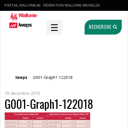
PORTAIL WALLONIE.BE
FÉDÉRATION WALLONIE-BRUXELLES
☰
RECHERCHE
Fichier média
Iweps
/
G001-Graph1-122018
18 décembre 2018
G001-Graph1-122018