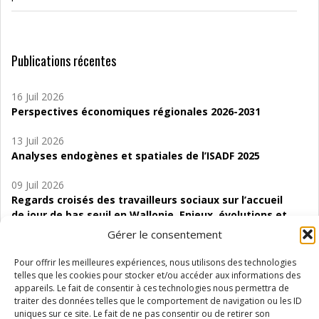
Publications récentes
16 Juil 2026
Perspectives économiques régionales 2026-2031
13 Juil 2026
Analyses endogènes et spatiales de l’ISADF 2025
09 Juil 2026
Regards croisés des travailleurs sociaux sur l’accueil
de jour de bas seuil en Wallonie. Enjeux, évolutions et
perspectives
Gérer le consentement
06 Juil 2026
Pour offrir les meilleures expériences, nous utilisons des technologies
Étude d’évaluabilité des Structures
telles que les cookies pour stocker et/ou accéder aux informations des
d’accompagnement à l’autocréation d’emploi (SAACE)
appareils. Le fait de consentir à ces technologies nous permettra de
traiter des données telles que le comportement de navigation ou les ID
uniques sur ce site. Le fait de ne pas consentir ou de retirer son
01 Juil 2026