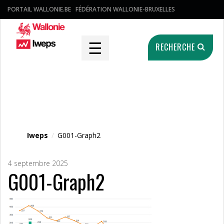
PORTAIL WALLONIE.BE
FÉDÉRATION WALLONIE-BRUXELLES
☰
RECHERCHE
Fichier média
Iweps
/
G001-Graph2
4 septembre 2025
G001-Graph2