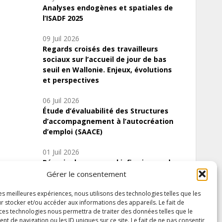
Analyses endogènes et spatiales de
l’ISADF 2025
09 Juil 2026
Regards croisés des travailleurs
sociaux sur l’accueil de jour de bas
seuil en Wallonie. Enjeux, évolutions
et perspectives
06 Juil 2026
Étude d’évaluabilité des Structures
d’accompagnement à l’autocréation
d’emploi (SAACE)
01 Juil 2026
Pénurie du personnel infirmier :quels
indicateurs d’offre de soins pour
Gérer le consentement
comprendre la situation en Wallonie ?
les meilleures expériences, nous utilisons des technologies telles que les
r stocker et/ou accéder aux informations des appareils. Le fait de
 ces technologies nous permettra de traiter des données telles que le
 de navigation ou les ID uniques sur ce site. Le fait de ne pas consentir