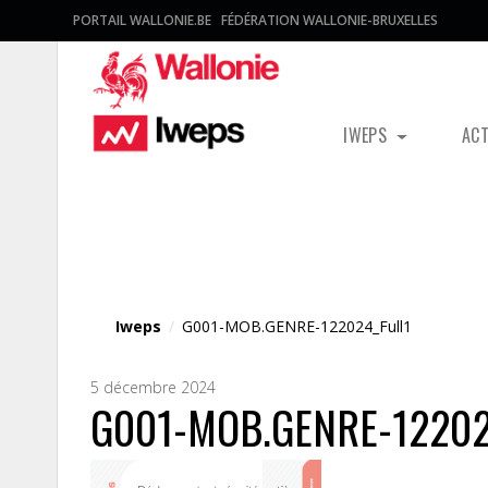
PORTAIL WALLONIE.BE
FÉDÉRATION WALLONIE-BRUXELLES
IWEPS
AC
Fichier média
Iweps
/
G001-MOB.GENRE-122024_Full1
5 décembre 2024
G001-MOB.GENRE-12202