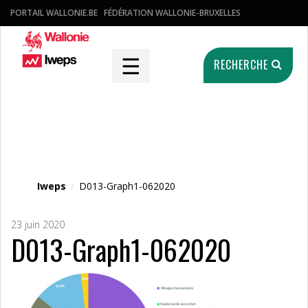
PORTAIL WALLONIE.BE
FÉDÉRATION WALLONIE-BRUXELLES
☰
RECHERCHE
Fichier média
Iweps
/
D013-Graph1-062020
23 juin 2020
D013-Graph1-062020