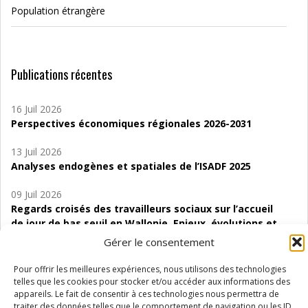
Population étrangère
Publications récentes
16 Juil 2026
Perspectives économiques régionales 2026-2031
13 Juil 2026
Analyses endogènes et spatiales de l’ISADF 2025
09 Juil 2026
Regards croisés des travailleurs sociaux sur l’accueil
de jour de bas seuil en Wallonie. Enjeux, évolutions et
perspectives
Gérer le consentement
06 Juil 2026
Pour offrir les meilleures expériences, nous utilisons des technologies
Étude d’évaluabilité des Structures
telles que les cookies pour stocker et/ou accéder aux informations des
d’accompagnement à l’autocréation d’emploi (SAACE)
appareils. Le fait de consentir à ces technologies nous permettra de
traiter des données telles que le comportement de navigation ou les ID