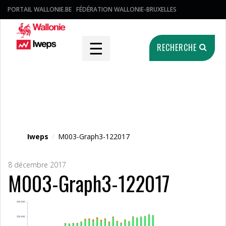
PORTAIL WALLONIE.BE
FÉDÉRATION WALLONIE-BRUXELLES
☰
RECHERCHE
Fichier média
Iweps
/
M003-Graph3-122017
8 décembre 2017
M003-Graph3-122017