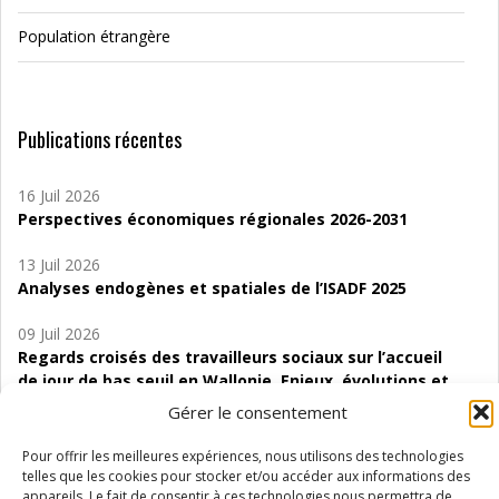
Population étrangère
Publications récentes
16 Juil 2026
Perspectives économiques régionales 2026-2031
13 Juil 2026
Analyses endogènes et spatiales de l’ISADF 2025
09 Juil 2026
Regards croisés des travailleurs sociaux sur l’accueil
de jour de bas seuil en Wallonie. Enjeux, évolutions et
perspectives
Gérer le consentement
06 Juil 2026
Pour offrir les meilleures expériences, nous utilisons des technologies
Étude d’évaluabilité des Structures
telles que les cookies pour stocker et/ou accéder aux informations des
d’accompagnement à l’autocréation d’emploi (SAACE)
appareils. Le fait de consentir à ces technologies nous permettra de