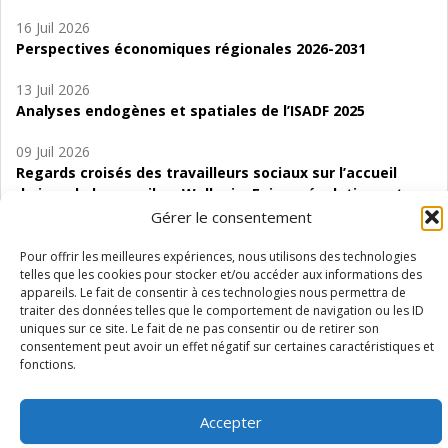
16 Juil 2026
Perspectives économiques régionales 2026-2031
13 Juil 2026
Analyses endogènes et spatiales de l’ISADF 2025
09 Juil 2026
Regards croisés des travailleurs sociaux sur l’accueil
de jour de bas seuil en Wallonie. Enjeux, évolutions et
perspectives
Gérer le consentement
06 Juil 2026
Pour offrir les meilleures expériences, nous utilisons des technologies
telles que les cookies pour stocker et/ou accéder aux informations des
Étude d’évaluabilité des Structures
appareils. Le fait de consentir à ces technologies nous permettra de
d’accompagnement à l’autocréation d’emploi (SAACE)
traiter des données telles que le comportement de navigation ou les ID
uniques sur ce site. Le fait de ne pas consentir ou de retirer son
01 Juil 2026
consentement peut avoir un effet négatif sur certaines caractéristiques et
Pénurie du personnel infirmier :quels indicateurs
fonctions.
d’offre de soins pour comprendre la situation en
Wallonie ?
Accepter