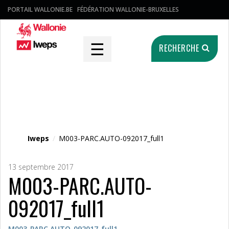
PORTAIL WALLONIE.BE
FÉDÉRATION WALLONIE-BRUXELLES
☰
RECHERCHE
Fichier média
Iweps
/
M003-PARC.AUTO-092017_full1
13 septembre 2017
M003-PARC.AUTO-
092017_full1
M003-PARC.AUTO-092017_full1