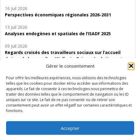
16 Juil 2026
Perspectives économiques régionales 2026-2031
13 Juil 2026
Analyses endogènes et spatiales de l’ISADF 2025
09 Juil 2026
Regards croisés des travailleurs sociaux sur l’accueil
de jour de bas seuil en Wallonie. Enjeux, évolutions et
perspectives
Gérer le consentement
06 Juil 2026
Pour offrir les meilleures expériences, nous utilisons des technologies
telles que les cookies pour stocker et/ou accéder aux informations des
Étude d’évaluabilité des Structures
appareils. Le fait de consentir à ces technologies nous permettra de
d’accompagnement à l’autocréation d’emploi (SAACE)
traiter des données telles que le comportement de navigation ou les ID
uniques sur ce site. Le fait de ne pas consentir ou de retirer son
01 Juil 2026
consentement peut avoir un effet négatif sur certaines caractéristiques et
Pénurie du personnel infirmier :quels indicateurs
fonctions.
d’offre de soins pour comprendre la situation en
Wallonie ?
Accepter