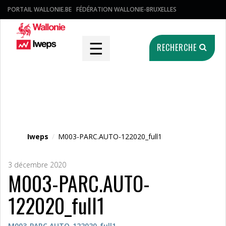
PORTAIL WALLONIE.BE
FÉDÉRATION WALLONIE-BRUXELLES
☰
RECHERCHE
Fichier média
Iweps
/
M003-PARC.AUTO-122020_full1
3 décembre 2020
M003-PARC.AUTO-
122020_full1
M003-PARC.AUTO-122020_full1