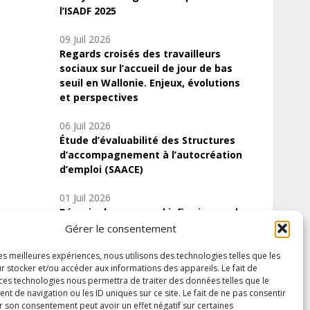
l’ISADF 2025
09 Juil 2026
Regards croisés des travailleurs
sociaux sur l’accueil de jour de bas
seuil en Wallonie. Enjeux, évolutions
et perspectives
06 Juil 2026
Étude d’évaluabilité des Structures
d’accompagnement à l’autocréation
d’emploi (SAACE)
01 Juil 2026
Pénurie du personnel infirmier :quels
indicateurs d’offre de soins pour
Gérer le consentement
comprendre la situation en Wallonie ?
les meilleures expériences, nous utilisons des technologies telles que les
r stocker et/ou accéder aux informations des appareils. Le fait de
 ces technologies nous permettra de traiter des données telles que le
 de navigation ou les ID uniques sur ce site. Le fait de ne pas consentir
Inscrivez-vous à notre newsletter
r son consentement peut avoir un effet négatif sur certaines