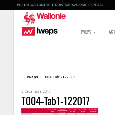
PORTAIL WALLONIE.BE
FÉDÉRATION WALLONIE-BRUXELLES
IWEPS
AC
Fichier média
Iweps
/
T004-Tab1-122017
8 décembre 2017
T004-Tab1-122017