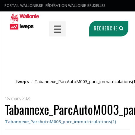
PORTAIL WALLONIE.BE
FÉDÉRATION WALLONIE-BRUXELLES
☰
RECHERCHE
Fichier média
Iweps
/
Tabannexe_ParcAutoM003_parc_immatriculations(1
18 mars 2025
Tabannexe_ParcAutoM003_par
Tabannexe_ParcAutoM003_parc_immatriculations(1)