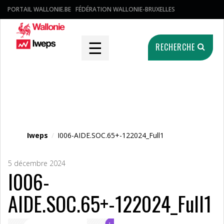
PORTAIL WALLONIE.BE
FÉDÉRATION WALLONIE-BRUXELLES
☰
RECHERCHE
Fichier média
Iweps
/
I006-AIDE.SOC.65+-122024_Full1
5 décembre 2024
I006-
AIDE.SOC.65+-122024_Full1