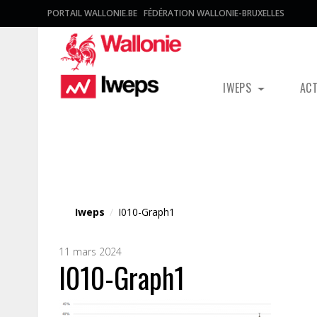
PORTAIL WALLONIE.BE
FÉDÉRATION WALLONIE-BRUXELLES
IWEPS
AC
Fichier média
Iweps
/
I010-Graph1
11 mars 2024
I010-Graph1