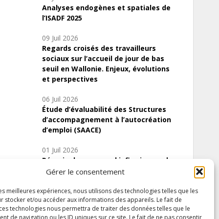
Analyses endogènes et spatiales de
l’ISADF 2025
09 Juil 2026
Regards croisés des travailleurs
sociaux sur l’accueil de jour de bas
seuil en Wallonie. Enjeux, évolutions
et perspectives
06 Juil 2026
Étude d’évaluabilité des Structures
d’accompagnement à l’autocréation
d’emploi (SAACE)
01 Juil 2026
Pénurie du personnel infirmier :quels
indicateurs d’offre de soins pour
Gérer le consentement
comprendre la situation en Wallonie ?
les meilleures expériences, nous utilisons des technologies telles que les
r stocker et/ou accéder aux informations des appareils. Le fait de
 ces technologies nous permettra de traiter des données telles que le
 de navigation ou les ID uniques sur ce site. Le fait de ne pas consentir