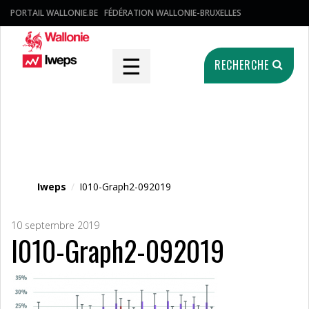
PORTAIL WALLONIE.BE
FÉDÉRATION WALLONIE-BRUXELLES
☰
RECHERCHE
Fichier média
Iweps
/
I010-Graph2-092019
10 septembre 2019
I010-Graph2-092019