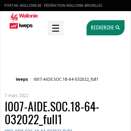
PORTAIL WALLONIE.BE
FÉDÉRATION WALLONIE-BRUXELLES
☰
RECHERCHE
Fichier média
Iweps
/
I007-AIDE.SOC.18-64-032022_full1
7 mars 2022
I007-AIDE.SOC.18-64-
032022_full1
I007-AIDE.SOC.18-64-032022_full1