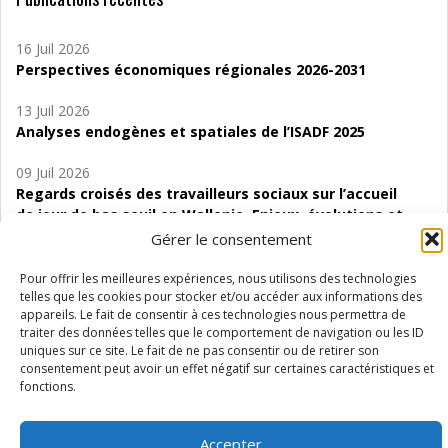
16 Juil 2026
Perspectives économiques régionales 2026-2031
13 Juil 2026
Analyses endogènes et spatiales de l’ISADF 2025
09 Juil 2026
Regards croisés des travailleurs sociaux sur l’accueil
de jour de bas seuil en Wallonie. Enjeux, évolutions et
perspectives
Gérer le consentement
06 Juil 2026
Pour offrir les meilleures expériences, nous utilisons des technologies
Étude d’évaluabilité des Structures
telles que les cookies pour stocker et/ou accéder aux informations des
appareils. Le fait de consentir à ces technologies nous permettra de
d’accompagnement à l’autocréation d’emploi (SAACE)
traiter des données telles que le comportement de navigation ou les ID
uniques sur ce site. Le fait de ne pas consentir ou de retirer son
01 Juil 2026
consentement peut avoir un effet négatif sur certaines caractéristiques et
Pénurie du personnel infirmier :quels indicateurs
fonctions.
d’offre de soins pour comprendre la situation en
Wallonie ?
Accepter