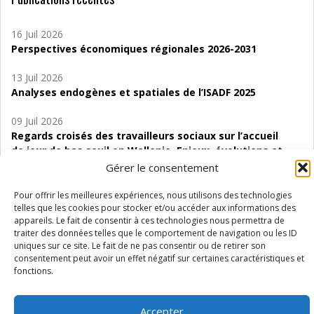
16 Juil 2026
Perspectives économiques régionales 2026-2031
13 Juil 2026
Analyses endogènes et spatiales de l’ISADF 2025
09 Juil 2026
Regards croisés des travailleurs sociaux sur l’accueil
de jour de bas seuil en Wallonie. Enjeux, évolutions et
perspectives
Gérer le consentement
06 Juil 2026
Pour offrir les meilleures expériences, nous utilisons des technologies
Étude d’évaluabilité des Structures
telles que les cookies pour stocker et/ou accéder aux informations des
appareils. Le fait de consentir à ces technologies nous permettra de
d’accompagnement à l’autocréation d’emploi (SAACE)
traiter des données telles que le comportement de navigation ou les ID
uniques sur ce site. Le fait de ne pas consentir ou de retirer son
01 Juil 2026
consentement peut avoir un effet négatif sur certaines caractéristiques et
Pénurie du personnel infirmier :quels indicateurs
fonctions.
d’offre de soins pour comprendre la situation en
Wallonie ?
Accepter