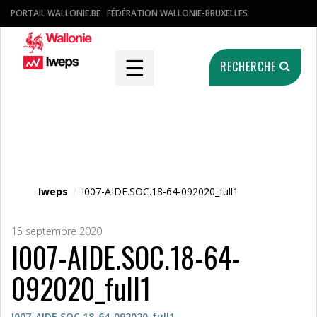
PORTAIL WALLONIE.BE
FÉDÉRATION WALLONIE-BRUXELLES
☰
RECHERCHE
Fichier média
Iweps
/
I007-AIDE.SOC.18-64-092020_full1
15 septembre 2020
I007-AIDE.SOC.18-64-
092020_full1
I007-AIDE.SOC.18-64-092020_full1