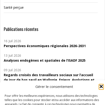
Santé perçue
Publications récentes
16 Juil 2026
Perspectives économiques régionales 2026-2031
13 Juil 2026
Analyses endogènes et spatiales de l’ISADF 2025
09 Juil 2026
Regards croisés des travailleurs sociaux sur l’accueil
de jour de bas seuil en Wallonie. Enjeux, évolutions et
perspectives
Gérer le consentement
06 Juil 2026
Pour offrir les meilleures expériences, nous utilisons des technologies
Étude d’évaluabilité des Structures
telles que les cookies pour stocker et/ou accéder aux informations des
d’accompagnement à l’autocréation d’emploi (SAACE)
appareils. Le fait de consentir à ces technologies nous permettra de