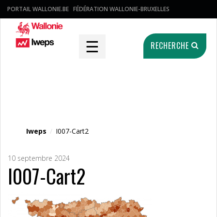
PORTAIL WALLONIE.BE
FÉDÉRATION WALLONIE-BRUXELLES
☰
RECHERCHE
Fichier média
Iweps
/
I007-Cart2
10 septembre 2024
I007-Cart2