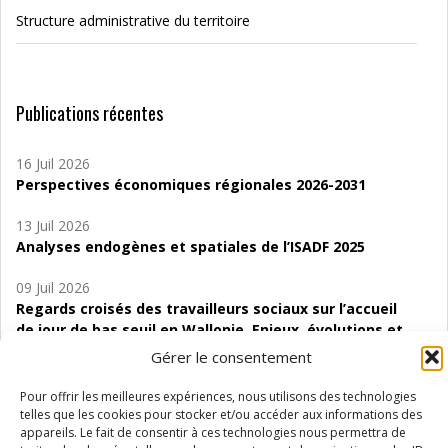
Structure administrative du territoire
Publications récentes
16 Juil 2026
Perspectives économiques régionales 2026-2031
13 Juil 2026
Analyses endogènes et spatiales de l’ISADF 2025
09 Juil 2026
Regards croisés des travailleurs sociaux sur l’accueil
de jour de bas seuil en Wallonie. Enjeux, évolutions et
perspectives
Gérer le consentement
06 Juil 2026
Pour offrir les meilleures expériences, nous utilisons des technologies
Étude d’évaluabilité des Structures
telles que les cookies pour stocker et/ou accéder aux informations des
d’accompagnement à l’autocréation d’emploi (SAACE)
appareils. Le fait de consentir à ces technologies nous permettra de