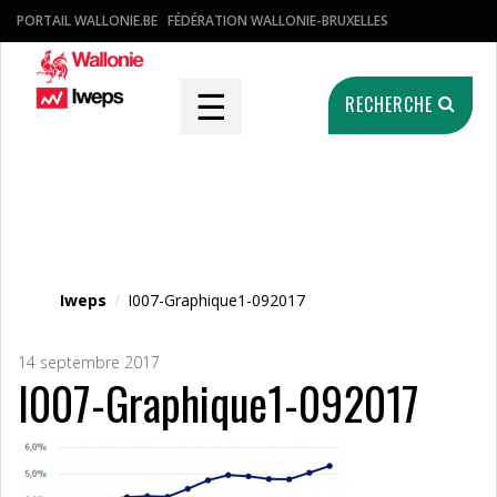
PORTAIL WALLONIE.BE
FÉDÉRATION WALLONIE-BRUXELLES
☰
RECHERCHE
Fichier média
Iweps
/
I007-Graphique1-092017
14 septembre 2017
I007-Graphique1-092017