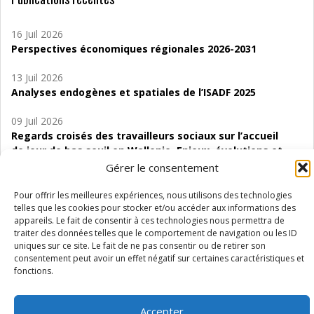
16 Juil 2026
Perspectives économiques régionales 2026-2031
13 Juil 2026
Analyses endogènes et spatiales de l’ISADF 2025
09 Juil 2026
Regards croisés des travailleurs sociaux sur l’accueil
de jour de bas seuil en Wallonie. Enjeux, évolutions et
perspectives
Gérer le consentement
06 Juil 2026
Pour offrir les meilleures expériences, nous utilisons des technologies
Étude d’évaluabilité des Structures
telles que les cookies pour stocker et/ou accéder aux informations des
appareils. Le fait de consentir à ces technologies nous permettra de
d’accompagnement à l’autocréation d’emploi (SAACE)
traiter des données telles que le comportement de navigation ou les ID
uniques sur ce site. Le fait de ne pas consentir ou de retirer son
01 Juil 2026
consentement peut avoir un effet négatif sur certaines caractéristiques et
Pénurie du personnel infirmier :quels indicateurs
fonctions.
d’offre de soins pour comprendre la situation en
Wallonie ?
Accepter