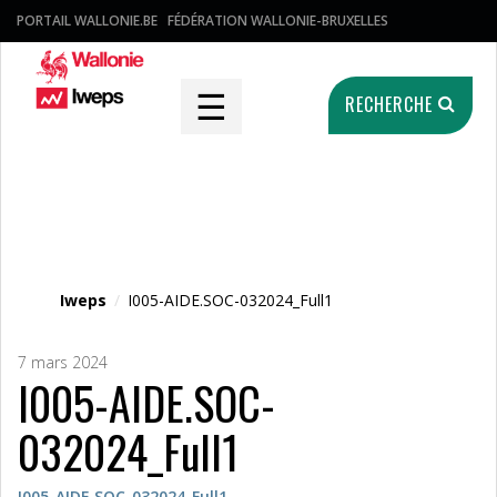
PORTAIL WALLONIE.BE
FÉDÉRATION WALLONIE-BRUXELLES
☰
RECHERCHE
Fichier média
Iweps
/
I005-AIDE.SOC-032024_Full1
7 mars 2024
I005-AIDE.SOC-
032024_Full1
I005-AIDE.SOC-032024_Full1