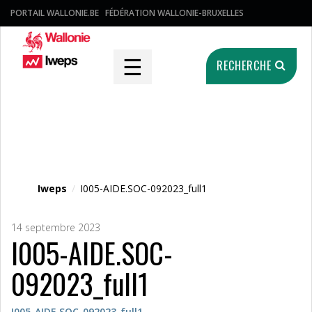
PORTAIL WALLONIE.BE
FÉDÉRATION WALLONIE-BRUXELLES
☰
RECHERCHE
Fichier média
Iweps
/
I005-AIDE.SOC-092023_full1
14 septembre 2023
I005-AIDE.SOC-
092023_full1
I005-AIDE.SOC-092023_full1