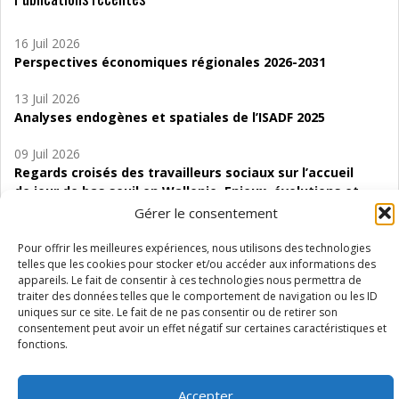
16 Juil 2026
Perspectives économiques régionales 2026-2031
13 Juil 2026
Analyses endogènes et spatiales de l’ISADF 2025
09 Juil 2026
Regards croisés des travailleurs sociaux sur l’accueil
de jour de bas seuil en Wallonie. Enjeux, évolutions et
perspectives
Gérer le consentement
06 Juil 2026
Pour offrir les meilleures expériences, nous utilisons des technologies
Étude d’évaluabilité des Structures
telles que les cookies pour stocker et/ou accéder aux informations des
appareils. Le fait de consentir à ces technologies nous permettra de
d’accompagnement à l’autocréation d’emploi (SAACE)
traiter des données telles que le comportement de navigation ou les ID
uniques sur ce site. Le fait de ne pas consentir ou de retirer son
01 Juil 2026
consentement peut avoir un effet négatif sur certaines caractéristiques et
Pénurie du personnel infirmier :quels indicateurs
fonctions.
d’offre de soins pour comprendre la situation en
Wallonie ?
Accepter