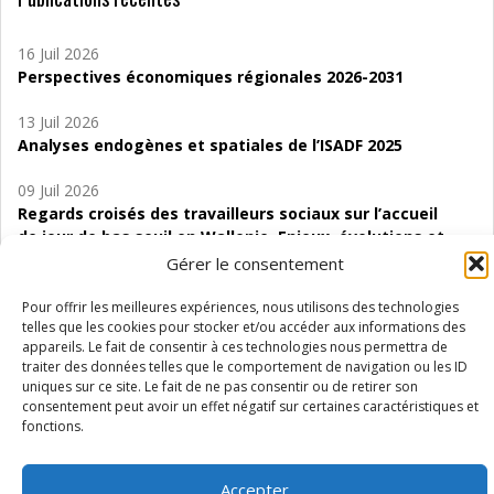
16 Juil 2026
Perspectives économiques régionales 2026-2031
13 Juil 2026
Analyses endogènes et spatiales de l’ISADF 2025
09 Juil 2026
Regards croisés des travailleurs sociaux sur l’accueil
de jour de bas seuil en Wallonie. Enjeux, évolutions et
perspectives
Gérer le consentement
06 Juil 2026
Pour offrir les meilleures expériences, nous utilisons des technologies
Étude d’évaluabilité des Structures
telles que les cookies pour stocker et/ou accéder aux informations des
appareils. Le fait de consentir à ces technologies nous permettra de
d’accompagnement à l’autocréation d’emploi (SAACE)
traiter des données telles que le comportement de navigation ou les ID
uniques sur ce site. Le fait de ne pas consentir ou de retirer son
01 Juil 2026
consentement peut avoir un effet négatif sur certaines caractéristiques et
Pénurie du personnel infirmier :quels indicateurs
fonctions.
d’offre de soins pour comprendre la situation en
Wallonie ?
Accepter