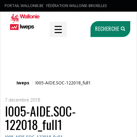
PORTAIL WALLONIE.BE
FÉDÉRATION WALLONIE-BRUXELLES
☰
RECHERCHE
Fichier média
Iweps
/
I005-AIDE.SOC-122018_full1
7 décembre 2018
I005-AIDE.SOC-
122018_full1
I005-AIDE.SOC-122018_full1