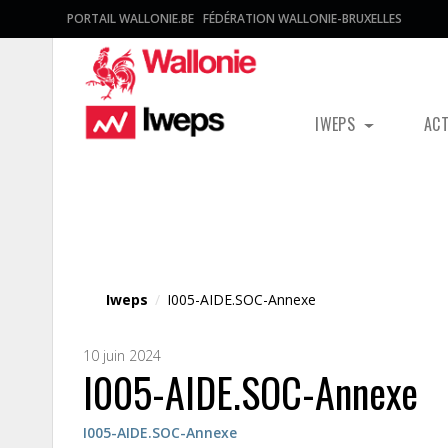
PORTAIL WALLONIE.BE
FÉDÉRATION WALLONIE-BRUXELLES
IWEPS
AC
Fichier média
Iweps
/
I005-AIDE.SOC-Annexe
10 juin 2024
I005-AIDE.SOC-Annexe
I005-AIDE.SOC-Annexe