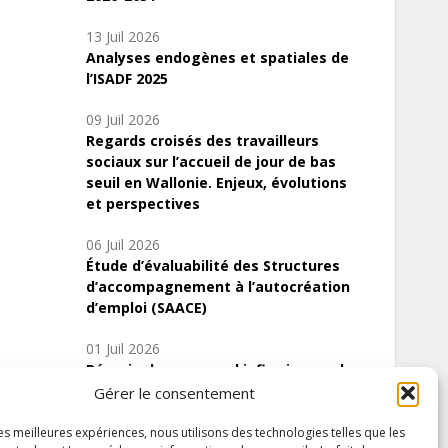
13 Juil 2026
Analyses endogènes et spatiales de
l’ISADF 2025
09 Juil 2026
Regards croisés des travailleurs
sociaux sur l’accueil de jour de bas
seuil en Wallonie. Enjeux, évolutions
et perspectives
06 Juil 2026
Étude d’évaluabilité des Structures
d’accompagnement à l’autocréation
d’emploi (SAACE)
01 Juil 2026
Pénurie du personnel infirmier :quels
indicateurs d’offre de soins pour
Gérer le consentement
comprendre la situation en Wallonie ?
les meilleures expériences, nous utilisons des technologies telles que les