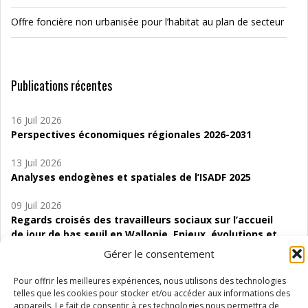
Offre foncière non urbanisée pour l’habitat au plan de secteur
Publications récentes
16 Juil 2026
Perspectives économiques régionales 2026-2031
13 Juil 2026
Analyses endogènes et spatiales de l’ISADF 2025
09 Juil 2026
Regards croisés des travailleurs sociaux sur l’accueil
de jour de bas seuil en Wallonie. Enjeux, évolutions et
perspectives
Gérer le consentement
06 Juil 2026
Pour offrir les meilleures expériences, nous utilisons des technologies
Étude d’évaluabilité des Structures
telles que les cookies pour stocker et/ou accéder aux informations des
d’accompagnement à l’autocréation d’emploi (SAACE)
appareils. Le fait de consentir à ces technologies nous permettra de