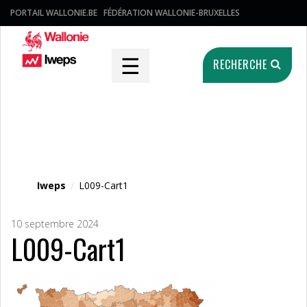
PORTAIL WALLONIE.BE
FÉDÉRATION WALLONIE-BRUXELLES
☰
RECHERCHE
Fichier média
Iweps
/
L009-Cart1
10 septembre 2024
L009-Cart1