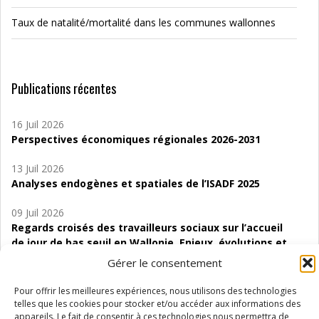
Taux de natalité/mortalité dans les communes wallonnes
Publications récentes
16 Juil 2026
Perspectives économiques régionales 2026-2031
13 Juil 2026
Analyses endogènes et spatiales de l’ISADF 2025
09 Juil 2026
Regards croisés des travailleurs sociaux sur l’accueil
de jour de bas seuil en Wallonie. Enjeux, évolutions et
perspectives
Gérer le consentement
06 Juil 2026
Pour offrir les meilleures expériences, nous utilisons des technologies
Étude d’évaluabilité des Structures
telles que les cookies pour stocker et/ou accéder aux informations des
d’accompagnement à l’autocréation d’emploi (SAACE)
appareils. Le fait de consentir à ces technologies nous permettra de