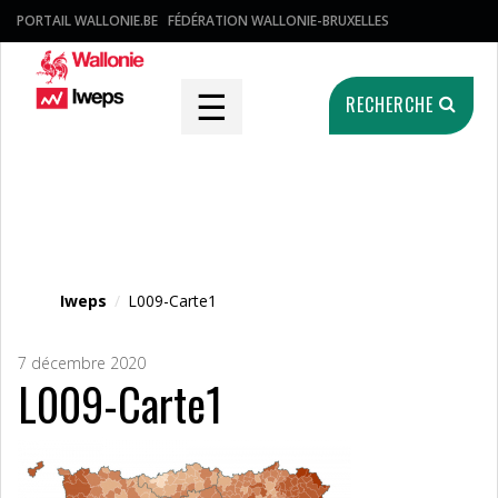
PORTAIL WALLONIE.BE
FÉDÉRATION WALLONIE-BRUXELLES
☰
RECHERCHE
Fichier média
Iweps
/
L009-Carte1
7 décembre 2020
L009-Carte1