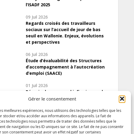
l’ISADF 2025
09 Juil 2026
Regards croisés des travailleurs
sociaux sur l’accueil de jour de bas
seuil en Wallonie. Enjeux, évolutions
et perspectives
06 Juil 2026
Étude d’évaluabilité des Structures
d’accompagnement à l’autocréation
d’emploi (SAACE)
01 Juil 2026
Pénurie du personnel infirmier :quels
indicateurs d’offre de soins pour
Gérer le consentement
comprendre la situation en Wallonie ?
les meilleures expériences, nous utilisons des technologies telles que les
r stocker et/ou accéder aux informations des appareils. Le fait de
 ces technologies nous permettra de traiter des données telles que le
 de navigation ou les ID uniques sur ce site. Le fait de ne pas consentir
Inscrivez-vous à notre newsletter
r son consentement peut avoir un effet négatif sur certaines