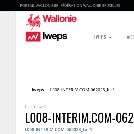
PORTAIL WALLONIE.BE
FÉDÉRATION WALLONIE-BRUXELLES
IWEPS
AC
Fichier média
Iweps
/
L008-INTERIM.COM-062023_full1
6 juin 2023
L008-INTERIM.COM-0620
L008-INTERIM.COM-062023_full1