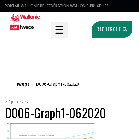
PORTAIL WALLONIE.BE
FÉDÉRATION WALLONIE-BRUXELLES
☰
RECHERCHE
Fichier média
Iweps
/
D006-Graph1-062020
22 juin 2020
D006-Graph1-062020