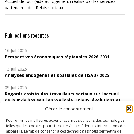
Accueil de jour (aide au logement) réalisé par les services
partenaires des Relais sociaux
Publications récentes
16 Juil 2026
Perspectives économiques régionales 2026-2031
13 Juil 2026
Analyses endogènes et spatiales de l’ISADF 2025
09 Juil 2026
Regards croisés des travailleurs sociaux sur l’accueil
de jour de bas seuil en Wallonie. Enjeux, évolutions et
perspectives
Gérer le consentement
06 Juil 2026
Pour offrir les meilleures expériences, nous utilisons des technologies
Étude d’évaluabilité des Structures
telles que les cookies pour stocker et/ou accéder aux informations des
d’accompagnement à l’autocréation d’emploi (SAACE)
appareils. Le fait de consentir à ces technologies nous permettra de