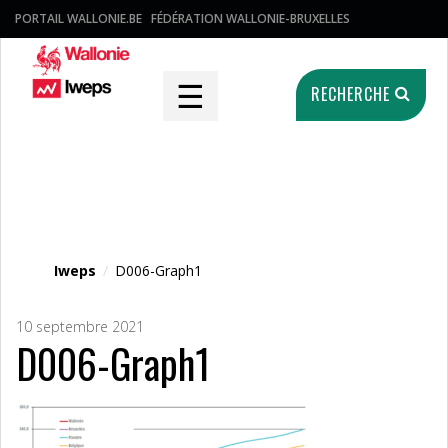
PORTAIL WALLONIE.BE
FÉDÉRATION WALLONIE-BRUXELLES
☰
RECHERCHE
Fichier média
Iweps
/
D006-Graph1
10 septembre 2021
D006-Graph1