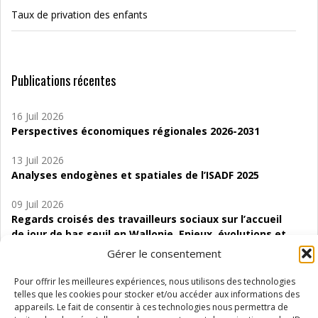
Taux de privation des enfants
Publications récentes
16 Juil 2026
Perspectives économiques régionales 2026-2031
13 Juil 2026
Analyses endogènes et spatiales de l’ISADF 2025
09 Juil 2026
Regards croisés des travailleurs sociaux sur l’accueil
de jour de bas seuil en Wallonie. Enjeux, évolutions et
perspectives
Gérer le consentement
06 Juil 2026
Pour offrir les meilleures expériences, nous utilisons des technologies
Étude d’évaluabilité des Structures
telles que les cookies pour stocker et/ou accéder aux informations des
d’accompagnement à l’autocréation d’emploi (SAACE)
appareils. Le fait de consentir à ces technologies nous permettra de